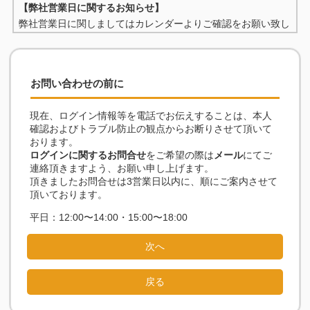
【弊社営業日に関するお知らせ】
弊社営業日に関しましてはカレンダーよりご確認をお願い致し
ます。
休業日・休業期間に頂きましたご連絡に関しましては3営業日
以内にご返信を行っております。
お問い合わせの前に
お問い合わせに関しましてはメールにて承っております。
現在、ログイン情報等を電話でお伝えすることは、本人
確認およびトラブル防止の観点からお断りさせて頂いて
おります。
ログインに関するお問合せ
をご希望の際は
メール
にてご
連絡頂きますよう、お願い申し上げます。
頂きましたお問合せは3営業日以内に、順にご案内させて
頂いております。
平日：12:00〜14:00・15:00〜18:00
次へ
戻る